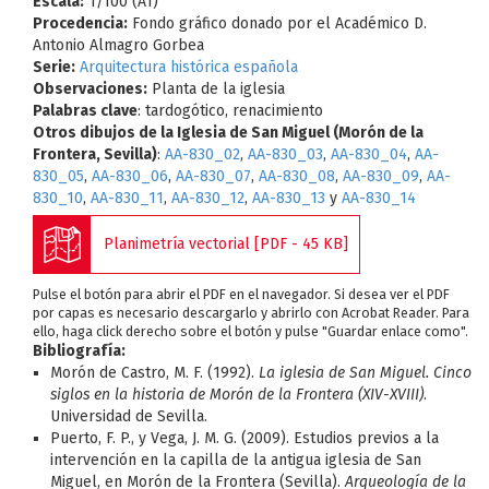
Escala:
1/100 (A1)
Procedencia:
Fondo gráfico donado por el Académico D.
Antonio Almagro Gorbea
Serie:
Arquitectura histórica española
Observaciones:
Planta de la iglesia
Palabras clave
: tardogótico, renacimiento
Otros dibujos de la Iglesia de San Miguel (Morón de la
Frontera, Sevilla)
:
AA-830_02
,
AA-830_03
,
AA-830_04
,
AA-
830_05
,
AA-830_06
,
AA-830_07
,
AA-830_08
,
AA-830_09
,
AA-
830_10
,
AA-830_11
,
AA-830_12
,
AA-830_13
y
AA-830_14
Planimetría vectorial [PDF - 45 KB]
Pulse el botón para abrir el PDF en el navegador. Si desea ver el PDF
por capas es necesario descargarlo y abrirlo con Acrobat Reader. Para
ello, haga click derecho sobre el botón y pulse "Guardar enlace como".
Bibliografía:
Morón de Castro, M. F. (1992).
La iglesia de San Miguel. Cinco
siglos en la historia de Morón de la Frontera (XIV-XVIII)
.
Universidad de Sevilla.
Puerto, F. P., y Vega, J. M. G. (2009). Estudios previos a la
intervención en la capilla de la antigua iglesia de San
Miguel, en Morón de la Frontera (Sevilla).
Arqueología de la