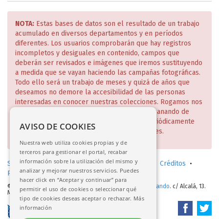
NOTA:
Estas bases de datos son el resultado de un trabajo
acumulado en diversos departamentos y en períodos
diferentes. Los usuarios comprobarán que hay registros
incompletos y desiguales en contenido, campos que
deberán ser revisados e imágenes que iremos sustituyendo
a medida que se vayan haciendo las campañas fotográficas.
Todo ello será un trabajo de meses y quizá de años que
deseamos no demore la accesibilidad de las personas
interesadas en conocer nuestras colecciones. Rogamos nos
disculpen estas deficiencias que iremos subsanando de
manera escalonada y de lo cual daremos periódicamente
AVISO DE COOKIES
cuenta en nuestra página web y redes sociales.
Nuestra web utiliza cookies propias y de
terceros para gestionar el portal, recabar
información sobre la utilización del mismo y
Solicitud de consulta en sala (investigadores)
•
Créditos
•
analizar y mejorar nuestros servicios. Puedes
Política de privacidad
•
Aviso legal
hacer click en “Aceptar y continuar” para
© 2017-2026.
Real Academia de Bellas Artes de San Fernando
. c/ Alcalá, 13.
permitir el uso de cookies o seleccionar qué
Madrid
tipo de cookies deseas aceptar o rechazar.
Más
información